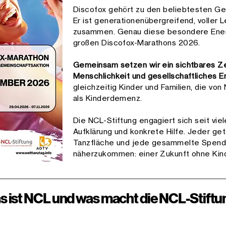
Discofox gehört zu den beliebtesten Ge
Er ist generationenübergreifend, voller
zusammen. Genau diese besondere Ener
großen Discofox-Marathons 2026.
Gemeinsam setzen wir ein sichtbares Zei
Menschlichkeit und gesellschaftliches
gleichzeitig Kinder und Familien, die vo
als Kinderdemenz.
Die NCL-Stiftung engagiert sich seit vie
Aufklärung und konkrete Hilfe. Jeder ge
Tanzfläche und jede gesammelte Spende
näherzukommen: einer Zukunft ohne Ki
s ist NCL und was macht die NCL-Stiftu