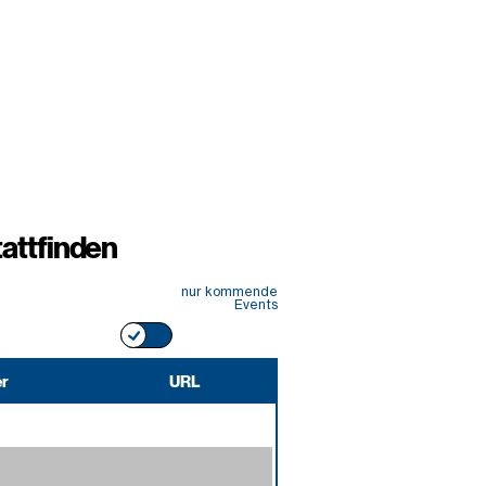
attfinden
nur kommende
Events
er
URL