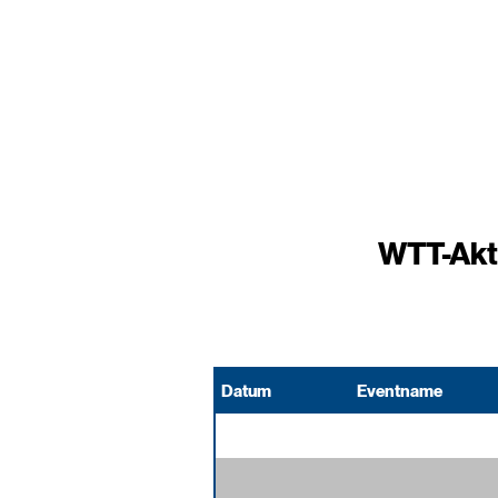
WTT-Akti
Datum
Eventname